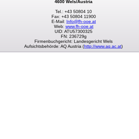
4600 Wels/Austria
Tel.: +43 50804 10
Fax: +43 50804 11900
E-Mail:
Info@fh-ooe.at
Web:
www.fh-ooe.at
UID: ATU57300325
FN: 236729g
Firmenbuchgericht: Landesgericht Wels
Aufsichtsbehörde: AQ Austria (
http://www.aq.ac.at
)